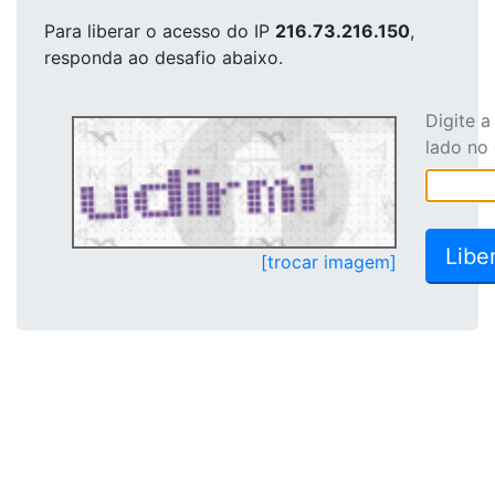
Para liberar o acesso
do IP
216.73.216.150
,
responda ao desafio abaixo.
Digite 
lado no
[trocar imagem]