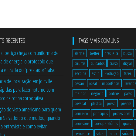
TS RECENTES
TAGS MAIS COMUNS
o perigo chega com uniforme de
alarme
better
brasileira
busca
 de energia: o protocolo que
cirurgia
cuidados
curso
digital
a entrada do “prestador” falso
escolha
estilo
Evolução
fazer
ncia de localização em Joinville:
gestão
ideal
importância
lavande
 rápidas para lazer noturno com
melhor
negócio
online
passo
sco na rotina corporativa
pessoal
plástica
posso
precisa
ão do visto americano para quem
primeiro
principais
profissional
m Salvador: o que mudou, quando
provisória
pósoperatórios
quais
a entrevista e como evitar
residencial
saber
saiba
saúde
lho