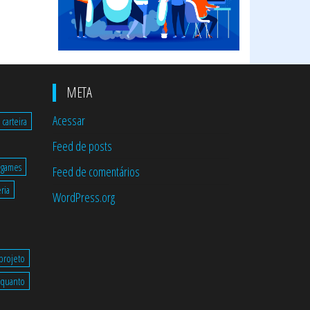
META
Acessar
carteira
Feed de posts
games
Feed de comentários
ria
WordPress.org
projeto
quanto