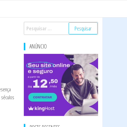
Pesquisar
por:
ANÚNCIO
resença
á séculos