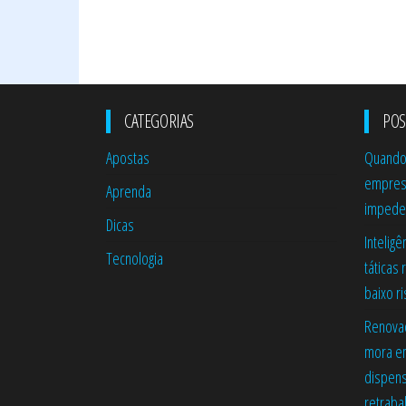
CATEGORIAS
POS
Apostas
Quando 
empresa
Aprenda
impede 
Dicas
Inteligê
Tecnologia
táticas
baixo ri
Renovaç
mora e
dispens
retraba