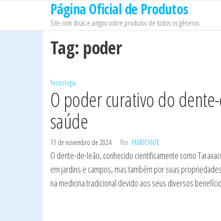
Página Oficial de Produtos
Pular
para
Site com dicas e artigos sobre produtos de todos os gêneros
o
Tag:
poder
conteúdo
Tecnologia
O poder curativo do dente-
saúde
11 de novembro de 2024
Por
FABRICANTE
O dente-de-leão, conhecido cientificamente como Taraxac
em jardins e campos, mas também por suas propriedades me
na medicina tradicional devido aos seus diversos benefício