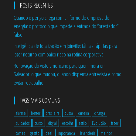
POSTS RECENTES
Quando o perigo chega com uniforme de empresa de
energia: o protocolo que impede a entrada do “prestador”
falso
Inteligência de localização em Joinville: táticas rápidas para
lazer noturno com baixo risco na rotina corporativa
Renovação do visto americano para quem mora em
Salvador: o que mudou, quando dispensa entrevista e como
evitar retrabalho
TAGS MAIS COMUNS
alarme
better
brasileira
busca
carteira
cirurgia
cuidados
curso
digital
escolha
estilo
Evolução
fazer
games
gestão
ideal
importância
lavanderia
melhor