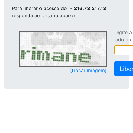
Para liberar o acesso
do IP
216.73.217.13
,
responda ao desafio abaixo.
Digite 
lado no
[trocar imagem]